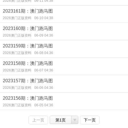
2026澳门正版资料
06-11 04:38
2023161期：澳门跑马图
2026澳门正版资料
06-10 04:38
2023160期：澳门跑马图
2026澳门正版资料
06-09 04:36
2023159期：澳门跑马图
2026澳门正版资料
06-08 04:36
2023158期：澳门跑马图
2026澳门正版资料
06-07 04:36
2023157期：澳门跑马图
2026澳门正版资料
06-06 04:36
2023156期：澳门跑马图
2026澳门正版资料
06-05 04:36
上一页
第1页
下一页