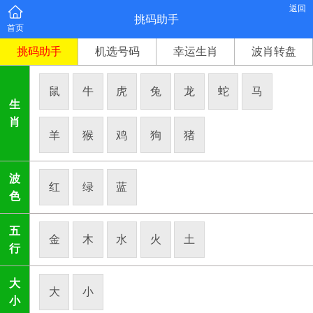
返回
挑码助手
首页
挑码助手
机选号码
幸运生肖
波肖转盘
鼠
牛
虎
兔
龙
蛇
马
生
肖
羊
猴
鸡
狗
猪
波
红
绿
蓝
色
五
金
木
水
火
土
行
大
大
小
小