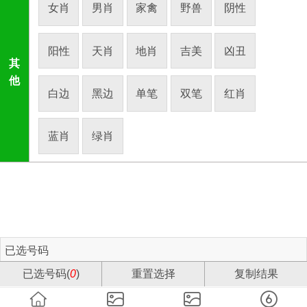
女肖
男肖
家禽
野兽
阴性
阳性
天肖
地肖
吉美
凶丑
其
他
白边
黑边
单笔
双笔
红肖
蓝肖
绿肖
已选号码
已选号码(
0
)
重置选择
复制结果