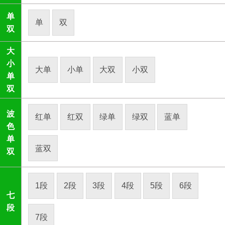
单
单
双
双
大
小
大单
小单
大双
小双
单
双
波
红单
红双
绿单
绿双
蓝单
色
单
蓝双
双
1段
2段
3段
4段
5段
6段
七
段
7段